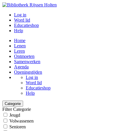
Log in
Word lid
Educatieshop
Help
Home
Lenen
Leren
Ontmoeten
Samenwerken
Agenda
Openingstijden
Log in
Word lid
Educatieshop
Help
Categorie
Filter Categorie
Jeugd
Volwassenen
Senioren