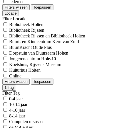
Iedereen
Filters wissen
Toepassen
Locatie
Filter Locatie
Bibliotheek Holten
Bibliotheek Rijssen
Bibliotheek Rijssen en Bibliotheek Holten
Buurt- en Kindcentrum Kern van Zuid
BuurtKracht Oude Plus
Dorpstuin van Duurzaam Holten
Jongerencentrum Hole-10
Koetshuis, Rijssens Museum
Kulturhus Holten
Online
Filters wissen
Toepassen
1
Tag
Filter Tag
0-4 jaar
10-14 jaar
4-10 jaar
8-14 jaar
Computercursussen
de MAAKerij