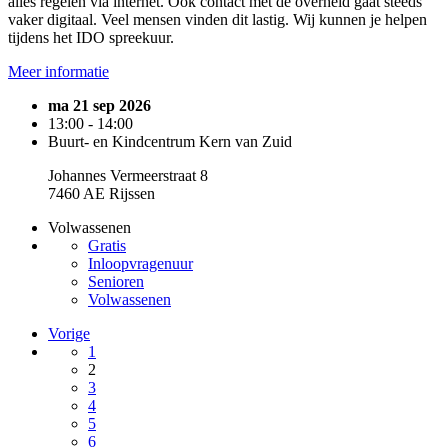
alles regelen via internet. Ook contact met de overheid gaat steeds
vaker digitaal. Veel mensen vinden dit lastig. Wij kunnen je helpen
tijdens het IDO spreekuur.
Meer informatie
ma 21 sep 2026
13:00 - 14:00
Buurt- en Kindcentrum Kern van Zuid
Johannes Vermeerstraat 8
7460 AE Rijssen
Volwassenen
Gratis
Inloopvragenuur
Senioren
Volwassenen
Vorige
1
2
3
4
5
6