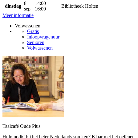
8
14:00 -
dinsdag
Bibliotheek Holten
sep
16:00
Meer informatie
Volwassenen
Gratis
Inloopvragenuur
Senioren
Volwassenen
Taalcafé Oude Plus
Hulp nodig bij het beter Nederlands spreken? Klaar met het oefenen