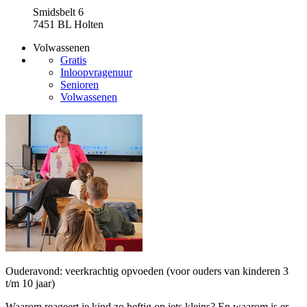
Smidsbelt 6
7451 BL Holten
Volwassenen
Gratis
Inloopvragenuur
Senioren
Volwassenen
Ouderavond: veerkrachtig opvoeden (voor ouders van kinderen 3
t/m 10 jaar)
Waarom reageert je kind zo heftig op iets kleins? En waarom is er