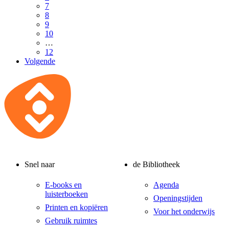
7
8
9
10
…
12
Volgende
Snel naar
de Bibliotheek
E-books en
Agenda
luisterboeken
Openingstijden
Printen en kopiëren
Voor het onderwijs
Gebruik ruimtes